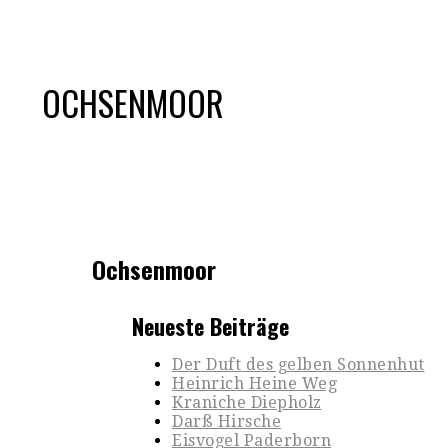
OCHSENMOOR
Ochsenmoor
Neueste Beiträge
Der Duft des gelben Sonnenhut
Heinrich Heine Weg
Kraniche Diepholz
Darß Hirsche
Eisvogel Paderborn